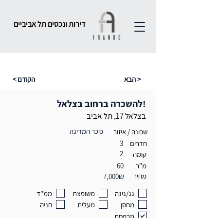
דירות ונכסים תל אביביים
הבא >
< הקודם
!להשכרה ברחוב בצלאל
בצלאל 17, תל אביב
כיכר המדינה
שכונה / איזור
חדרים
3
2
קומה
מ"ר
60
מחיר
7,000₪
גג/גינה
משופצת
ממ"ד
מחסן
מעלית
חניה
מרפסת