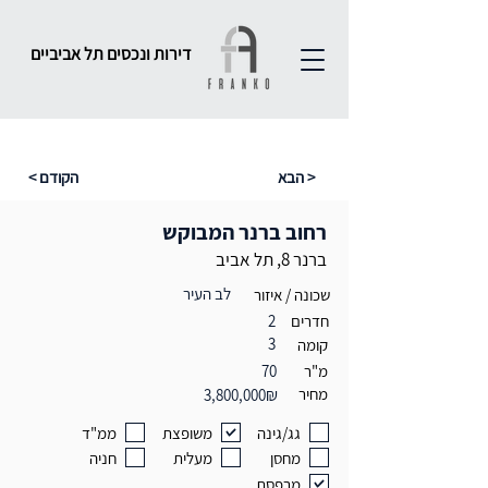
דירות ונכסים תל אביביים
הבא >
< הקודם
רחוב ברנר המבוקש
ברנר 8, תל אביב
לב העיר
שכונה / איזור
חדרים
2
3
קומה
מ"ר
70
מחיר
3,800,000₪
גג/גינה
משופצת
ממ"ד
מחסן
מעלית
חניה
מרפסת