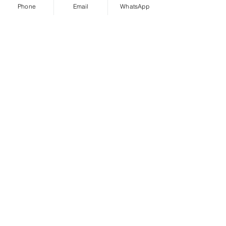
Phone
Email
WhatsApp
טלפון נייד
מה תרצו לכתוב?
שליחה
יצירת קשר
אסי פרנקו | Franko דירות ונכסים תל אביביים
כתובת המשרד: יונה הנביא 11 תל אביב
אימייל:
asi.franko@gmail.com
טלפון:
052-8536379
משרד:
03-9668675