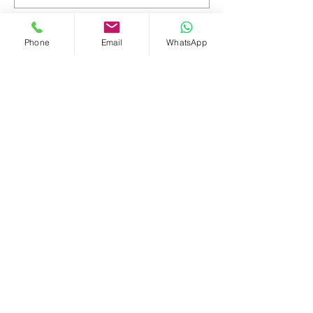
Email
Phone
Email
WhatsApp
טלפון נייד
מה תרצו לכתוב?
שליחה
יצירת קשר
אסי פרנקו | Franko דירות ונכסים תל אביביים