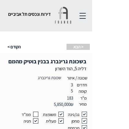
דירות ונכסים תל אביביים
הבא >
< הקודם
בשכונת גרינברג בבנין בוטיק מהמם
דליה 5, הוד השרון
שכונת גרינברג
שכונה / איזור
חדרים
3
5
קומה
מ"ר
183
מחיר
5,850,000₪
גג/גינה
משופצת
ממ"ד
מחסן
מעלית
חניה
מרפסת