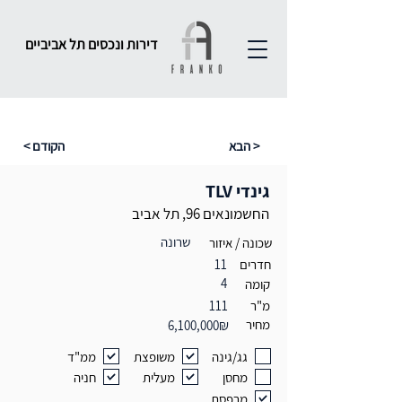
דירות ונכסים תל אביביים
הבא >
< הקודם
גינדי TLV
החשמונאים 96, תל אביב
שרונה
שכונה / איזור
חדרים
11
4
קומה
מ"ר
111
מחיר
6,100,000₪
גג/גינה
משופצת
ממ"ד
מחסן
מעלית
חניה
מרפסת