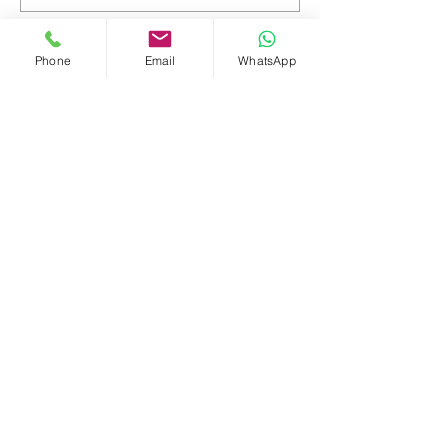
Email
Phone
Email
WhatsApp
טלפון נייד
מה תרצו לכתוב?
שליחה
יצירת קשר
אסי פרנקו | Franko דירות ונכסים תל אביביים