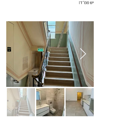
יש ממ״ד!