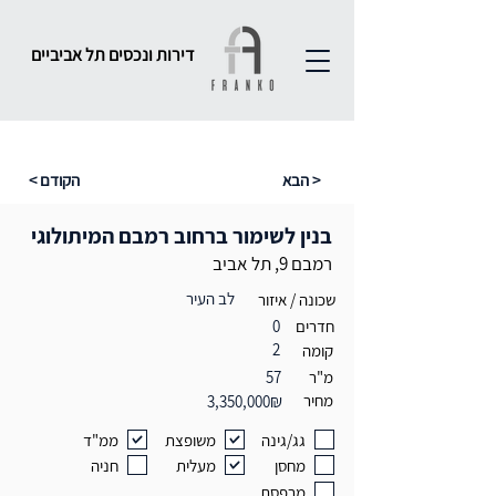
דירות ונכסים תל אביביים
הבא >
< הקודם
בנין לשימור ברחוב רמבם המיתולוגי
רמבם 9, תל אביב
לב העיר
שכונה / איזור
חדרים
0
2
קומה
מ"ר
57
מחיר
3,350,000₪
גג/גינה
משופצת
ממ"ד
מחסן
מעלית
חניה
מרפסת