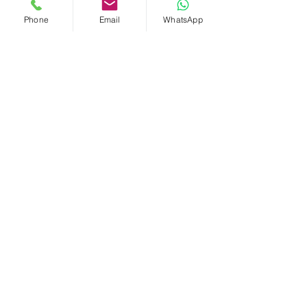
Phone
Email
WhatsApp
טלפון נייד
מה תרצו לכתוב?
שליחה
יצירת קשר
אסי פרנקו | Franko דירות ונכסים תל אביביים
כתובת המשרד: יונה הנביא 11 תל אביב
אימייל:
asi.franko@gmail.com
טלפון:
052-8536379